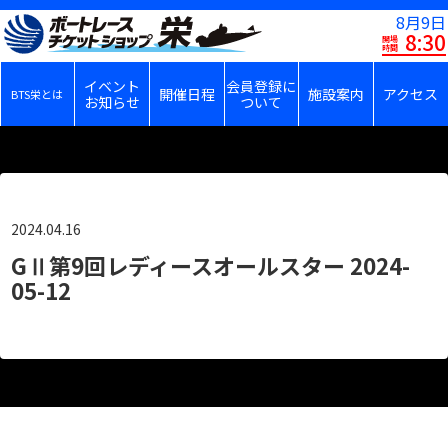
8月9日
8:30
開場
時間
イベント
会員登録に
開催日程
施設案内
アクセス
BTS栄とは
お知らせ
ついて
2024.04.16
GⅡ第9回レディースオールスター 2024-
05-12