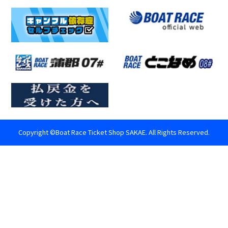
Copyright ©Boat Race Ticket Shop SAKAE. All Rights Reserved.