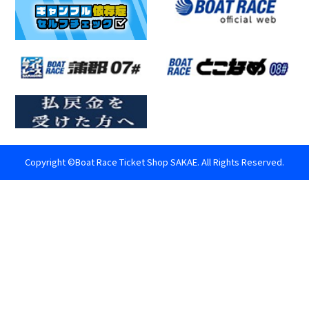
Copyright ©Boat Race Ticket Shop SAKAE. All Rights Reserved.